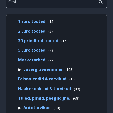
15
1 Euro tooted
15
toodet
37
2 Euro tooted
37
toodet
15
3D prinditud tooted
15
toodet
79
5 Euro tooted
79
toodet
27
Matkatarbed
27
toodet
103
Lasergraveerimine
103
toodet
130
Eelsoojendid & tarvikud
130
toodet
49
Haakekonksud & tarvikud
49
toodet
68
Tuled, pirnid, peeglid jne.
68
toodet
84
Autotarvikud
84