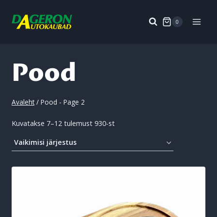
Skip
to
0
content
Pood
Avaleht
/
Pood
- Page 2
Kuvatakse 7–12 tulemust 930-st