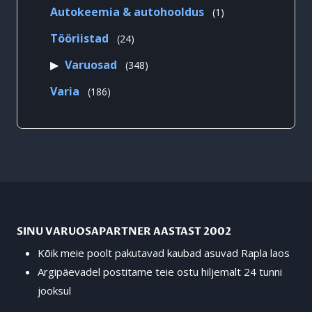
toodet
1
Autokeemia & autohooldus
1
toode
24
Tööriistad
24
toodet
348
Varuosad
348
toodet
186
Varia
186
toodet
SINU VARUOSAPARTNER AASTAST 2002
Kõik meie poolt pakutavad kaubad asuvad Rapla laos
Argipäevadel postitame teie ostu hiljemalt 24 tunni
jooksul