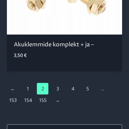
Akuklemmide komplekt + ja –
3,50
€
←
1
2
3
4
5
…
153
154
155
→
Otsi: