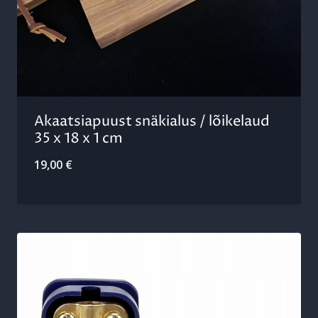
Akaatsiapuust snäkialus / lõikelaud
35 x 18 x 1 cm
19,00
€