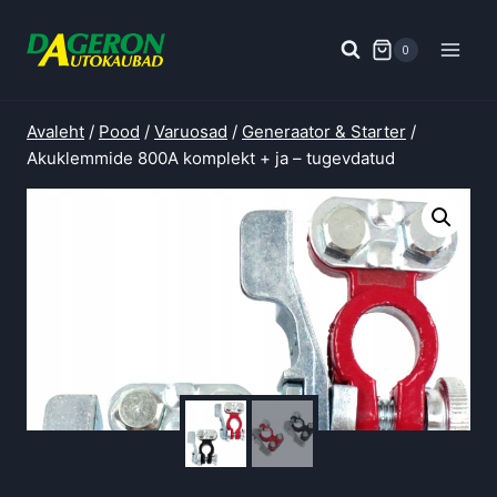
Skip
to
0
content
Avaleht
/
Pood
/
Varuosad
/
Generaator & Starter
/
Akuklemmide 800A komplekt + ja – tugevdatud