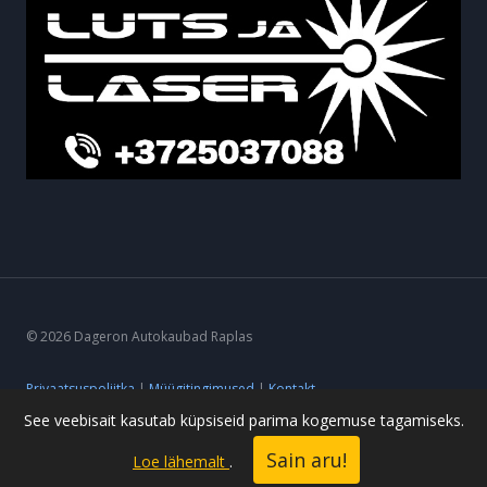
© 2026 Dageron Autokaubad Raplas
Privaatsuspoliitka
|
Müügitingimused
|
Kontakt
See veebisait kasutab küpsiseid parima kogemuse tagamiseks.
Sain aru!
Loe lähemalt
.
Powered by ideearendus.ee