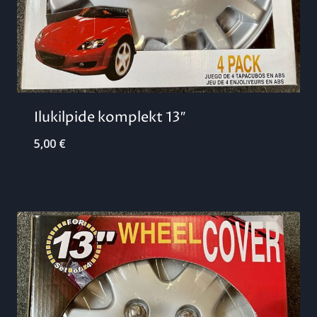
Ilukilpide komplekt 13″
5,00
€