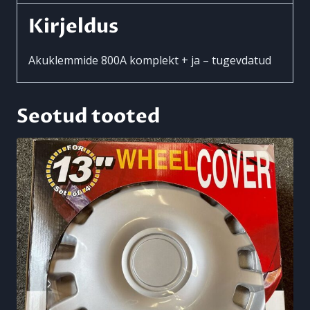
-
Kirjeldus
tugevdatud
kogus
Akuklemmide 800A komplekt + ja – tugevdatud
Seotud tooted