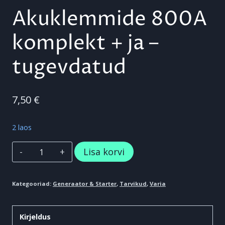
Akuklemmide 800A
komplekt + ja –
tugevdatud
7,50
€
2 laos
Akuklemmide
Lisa korvi
800A
komplekt
Kategooriad:
Generaator & Starter
,
Tarvikud
,
Varia
+
ja
Kirjeldus