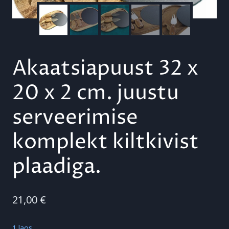
Akaatsiapuust 32 x
20 x 2 cm. juustu
serveerimise
komplekt kiltkivist
plaadiga.
21,00
€
1 laos