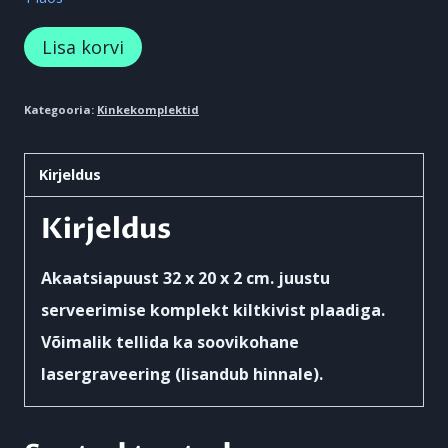
Akaatsiapuust
Lisa korvi
32
x
Kategooria:
Kinkekomplektid
20
x
Kirjeldus
2
Kirjeldus
cm.
juustu
Akaatsiapuust 32 x 20 x 2 cm. juustu
serveerimise
serveerimise komplekt kiltkivist plaadiga.
komplekt
Võimalik tellida ka soovikohane
kiltkivist
lasergraveering (lisandub hinnale).
plaadiga.
kogus