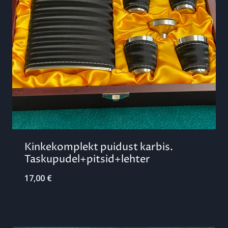
Kinkekomplekt puidust karbis.
Taskupudel+pitsid+le​hter
17,00
€