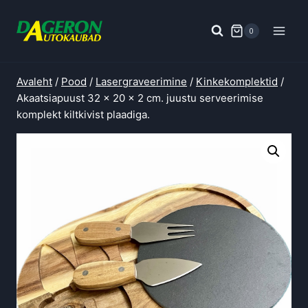
Skip
to
0
content
Avaleht
/
Pood
/
Lasergraveerimine
/
Kinkekomplektid
/
Akaatsiapuust 32 x 20 x 2 cm. juustu serveerimise
komplekt kiltkivist plaadiga.