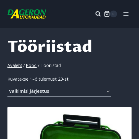
Skip
to
0
content
Tööriistad
Avaleht
/
Pood
/
Tööriistad
Kuvatakse 1–6 tulemust 23-st