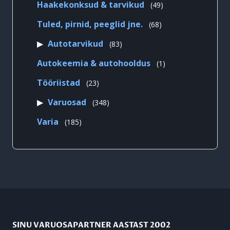
49
Haakekonksud & tarvikud
49
toodet
68
Tuled, pirnid, peeglid jne.
68
toodet
83
Autotarvikud
83
toodet
1
Autokeemia & autohooldus
1
toode
23
Tööriistad
23
toodet
348
Varuosad
348
toodet
185
Varia
185
toodet
SINU VARUOSAPARTNER AASTAST 2002