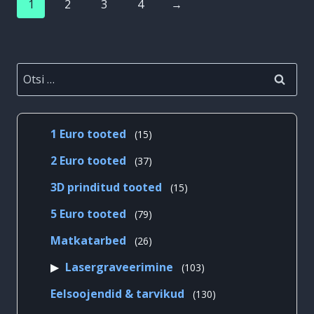
1
2
3
4
→
Otsi:
15
1 Euro tooted
15
toodet
37
2 Euro tooted
37
toodet
15
3D prinditud tooted
15
toodet
79
5 Euro tooted
79
toodet
26
Matkatarbed
26
toodet
103
Lasergraveerimine
103
toodet
130
Eelsoojendid & tarvikud
130
toodet