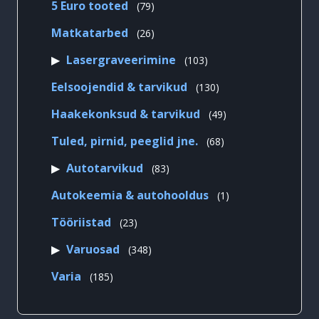
79
5 Euro tooted
79
toodet
26
Matkatarbed
26
toodet
103
Lasergraveerimine
103
toodet
130
Eelsoojendid & tarvikud
130
toodet
49
Haakekonksud & tarvikud
49
toodet
68
Tuled, pirnid, peeglid jne.
68
toodet
83
Autotarvikud
83
toodet
1
Autokeemia & autohooldus
1
toode
23
Tööriistad
23
toodet
348
Varuosad
348
toodet
185
Varia
185
toodet