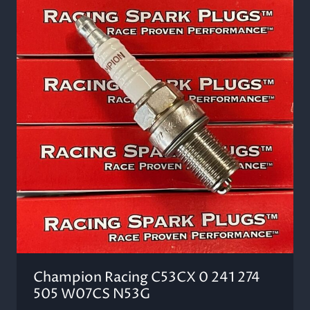
Champion Racing C53CX 0 241 274
505 W07CS N53G