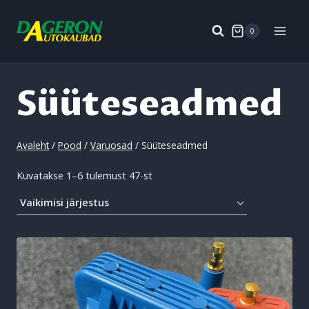
Skip
to
0
content
Süüteseadmed
Avaleht
/
Pood
/
Varuosad
/
Süüteseadmed
Kuvatakse 1–6 tulemust 47-st