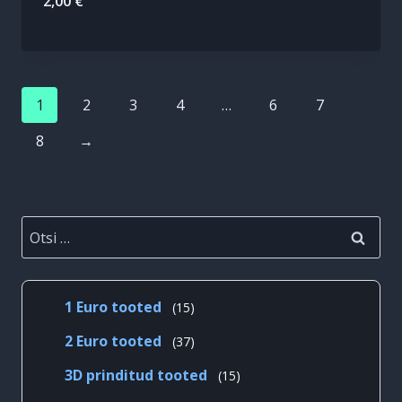
2,00
€
1
2
3
4
…
6
7
8
→
Otsi:
15
1 Euro tooted
15
toodet
37
2 Euro tooted
37
toodet
15
3D prinditud tooted
15
toodet