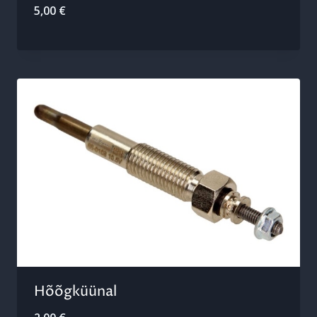
5,00
€
Hõõgküünal