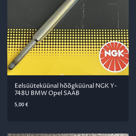
Eelsüüteküünal hõõgküünal NGK Y-
748U BMW Opel SAAB
5,00
€