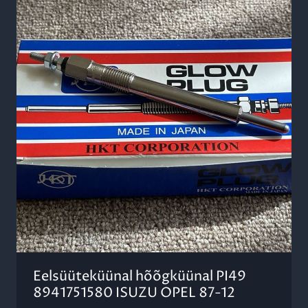
Eelsüüteküünal hõõgküünal PI49
8941751580 ISUZU OPEL 87-12