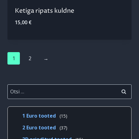
Ketiga ripats kuldne
15,00
€
1
2
→
Otsi:
15
1 Euro tooted
15
toodet
37
2 Euro tooted
37
toodet
15