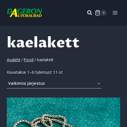
Skip
to
0
content
kaelakett
Avaleht
/
Pood
/
kaelakett
Kuvatakse 1–6 tulemust 11-st