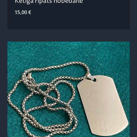
Ketiga ripats hõbedane
15,00
€