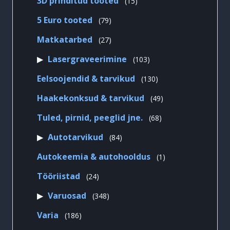
3D prinditud tooted
15
toodet
79
5 Euro tooted
79
toodet
27
Matkatarbed
27
toodet
103
Lasergraveerimine
103
toodet
130
Eelsoojendid & tarvikud
130
toodet
49
Haakekonksud & tarvikud
49
toodet
68
Tuled, pirnid, peeglid jne.
68
toodet
84
Autotarvikud
84
toodet
1
Autokeemia & autohooldus
1
toode
24
Tööriistad
24
toodet
348
Varuosad
348
toodet
186
Varia
186
toodet