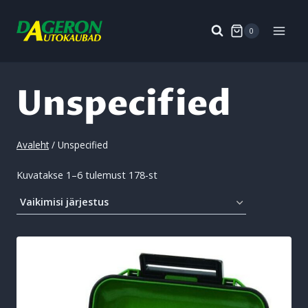
Skip
to
0
content
Unspecified
Avaleht
/
Unspecified
Kuvatakse 1–6 tulemust 178-st