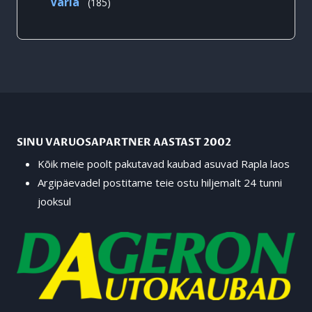
185
Varia
185
toodet
SINU VARUOSAPARTNER AASTAST 2002
Kõik meie poolt pakutavad kaubad asuvad Rapla laos
Argipäevadel postitame teie ostu hiljemalt 24 tunni
jooksul