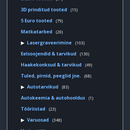
toodet
15
3D prinditud tooted
15
toodet
79
5 Euro tooted
79
toodet
26
Matkatarbed
26
toodet
103
Lasergraveerimine
103
toodet
130
Eelsoojendid & tarvikud
130
toodet
49
Haakekonksud & tarvikud
49
toodet
68
Tuled, pirnid, peeglid jne.
68
toodet
83
Autotarvikud
83
toodet
1
Autokeemia & autohooldus
1
toode
23
Tööriistad
23
toodet
348
Varuosad
348
toodet