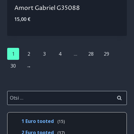
Amort Gabriel G35088
15,00
€
1
2
3
4
…
28
29
30
→
Otsi:
15
1 Euro tooted
15
toodet
37
2 Euro tooted
37