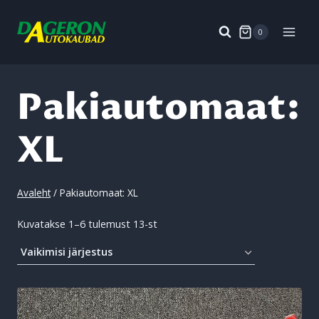
Skip
to
0
content
Pakiautomaat:
XL
Avaleht
/
Pakiautomaat: XL
Kuvatakse 1–6 tulemust 13-st