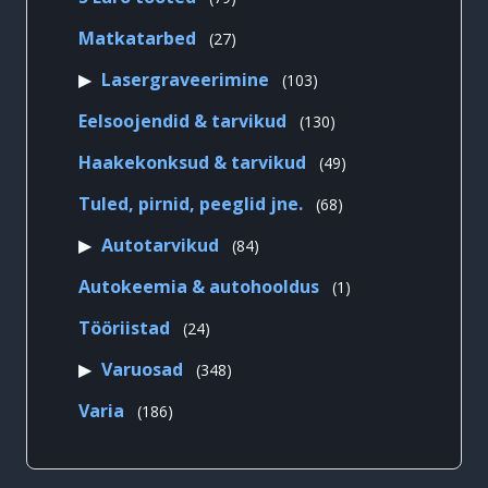
toodet
27
Matkatarbed
27
toodet
103
Lasergraveerimine
103
toodet
130
Eelsoojendid & tarvikud
130
toodet
49
Haakekonksud & tarvikud
49
toodet
68
Tuled, pirnid, peeglid jne.
68
toodet
84
Autotarvikud
84
toodet
1
Autokeemia & autohooldus
1
toode
24
Tööriistad
24
toodet
348
Varuosad
348
toodet
186
Varia
186
toodet