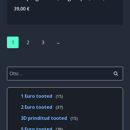
39,00
€
1
2
3
→
Otsi:
15
1 Euro tooted
15
toodet
37
2 Euro tooted
37
toodet
15
3D prinditud tooted
15
toodet
79
5 Euro tooted
79