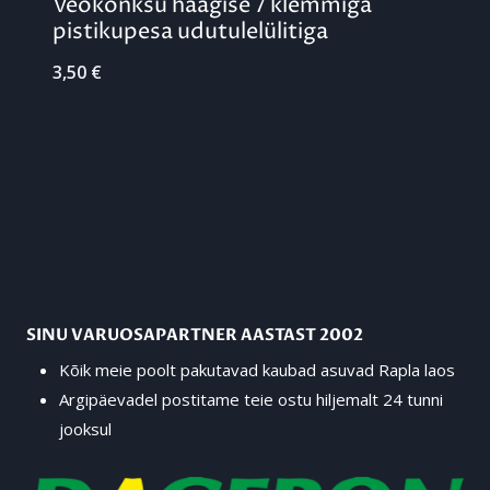
Veokonksu haagise 7 klemmiga
pistikupesa udutulelülitiga
3,50
€
SINU VARUOSAPARTNER AASTAST 2002
Kõik meie poolt pakutavad kaubad asuvad Rapla laos
Argipäevadel postitame teie ostu hiljemalt 24 tunni
jooksul