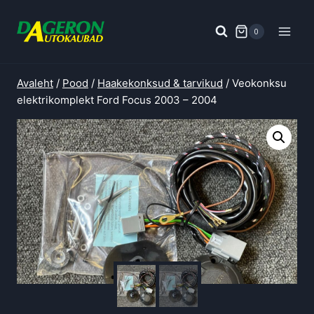
Skip
to
0
content
Avaleht
/
Pood
/
Haakekonksud & tarvikud
/
Veokonksu
elektrikomplekt Ford Focus 2003 – 2004