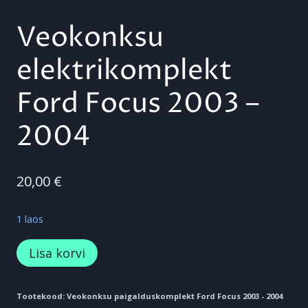
Veokonksu
elektrikomplekt
Ford Focus 2003 –
2004
20,00
€
1 laos
Veokonksu
Lisa korvi
elektrikomplekt
Ford
Tootekood:
Veokonksu paigalduskomplekt Ford Focus 2003 - 2004