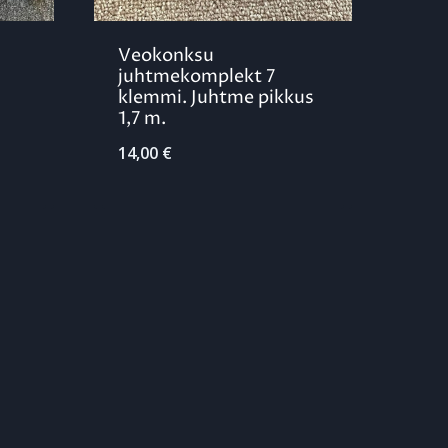
Veokonksu
juhtmekomplekt 7
klemmi. Juhtme pikkus
1,7 m.
14,00
€