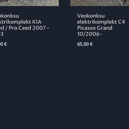
okonksu
Veokonksu
ktrikomplekt KIA
elektrikomplekt C4
d / Pro Ceed 2007 –
Picasso Grand
13
10/2006-
00
€
65,00
€