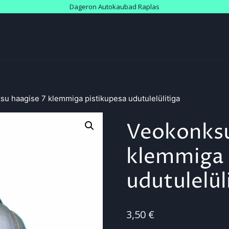
Dageron Autokaubad Raplas
u haagise 7 klemmiga pistikupesa udutulelülitiga
Veokonksu
klemmiga 
udutulelül
3,50
€