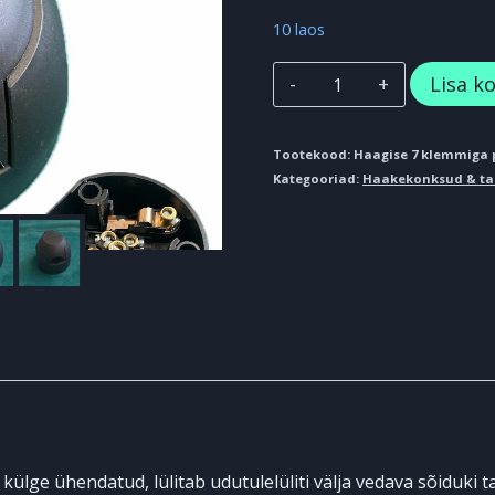
10 laos
Veokonksu
Lisa ko
haagise
7
Tootekood:
Haagise 7 klemmiga p
Kategooriad:
Haakekonksud & ta
klemmiga
pistikupesa
udutulelülitiga
kogus
külge ühendatud, lülitab udutulelüliti välja vedava sõiduki 