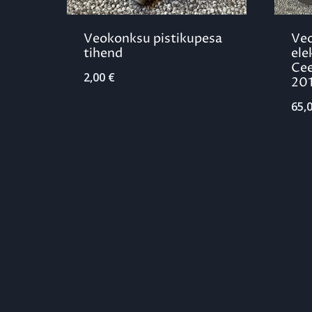
Veokonksu pistikupesa
Ve
tihend
ele
Cee
2,00
€
20
65,