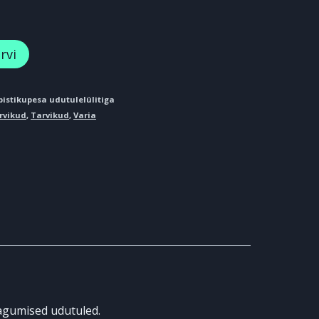
rvi
istikupesa udutulelülitiga
rvikud
,
Tarvikud
,
Varia
tagumised udutuled.