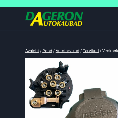
Skip
to
content
Avaleht
/
Pood
/
Autotarvikud
/
Tarvikud
/
Veokonks