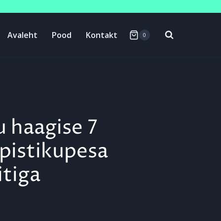
Avaleht
Pood
Kontakt
0
 haagise 7
pistikupesa
itiga