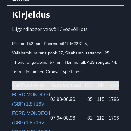
kogus
Kirjeldus
Liigendlaager veovõll / veovõlli ots
Pikkus: 152 mm, Keermemõõt: M22X1,5,
Välishambum.ratta pool: 27, Sisehamb. rattapool: 25,
Tihendirõngaläbim.: 57 mm, Hamm.hulk ABS-rõngas: 44,
Tehn.Infonumber: Groove Type Inner
Car/Truck/Axle
Manufactured
KW
HP
cc3
FORD MONDEO I
02.93-08.96
85
115
1796
(GBP) 1.8 i 16V
FORD MONDEO I
07.94-08.96
82
112
1796
(GBP) 1.8 i 16V