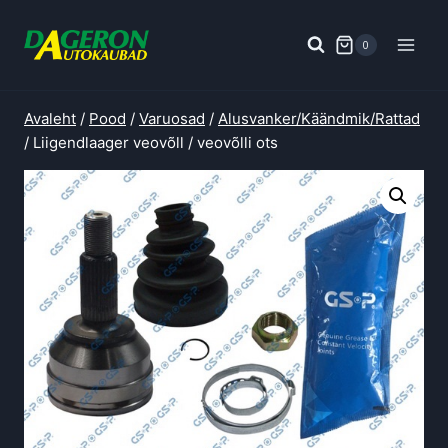
Skip
to
0
content
Avaleht
/
Pood
/
Varuosad
/
Alusvanker/Käändmik/Rattad
/
Liigendlaager veovõll / veovõlli ots