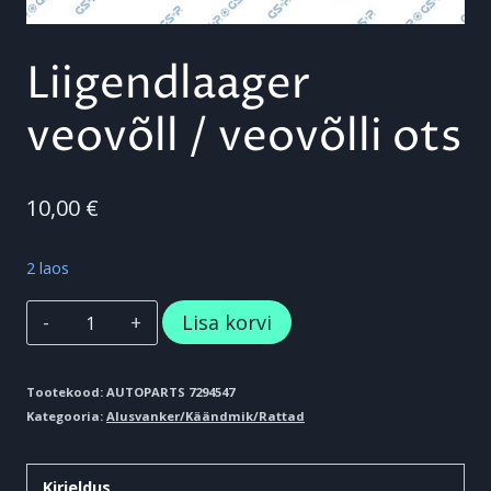
Liigendlaager
veovõll / veovõlli ots
10,00
€
2 laos
Liigendlaager
Lisa korvi
veovõll
/
Tootekood:
AUTOPARTS 7294547
Kategooria:
Alusvanker/Käändmik/Rattad
veovõlli
ots
Kirjeldus