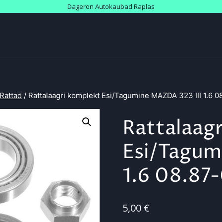
Dageron Autokaubad Raplas
Rattad
/
Rattalaagri komplekt Esi/Tagumine MAZDA 323 III 1.6 0
Rattalaag
Esi/Tagum
1.6 08.87
5,00
€