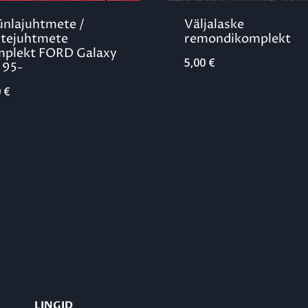
nlajuhtmete /
Väljalaske
tejuhtmete
remondikomplekt
plekt FORD Galaxy
5,00
€
 95-
0
€
LINGID