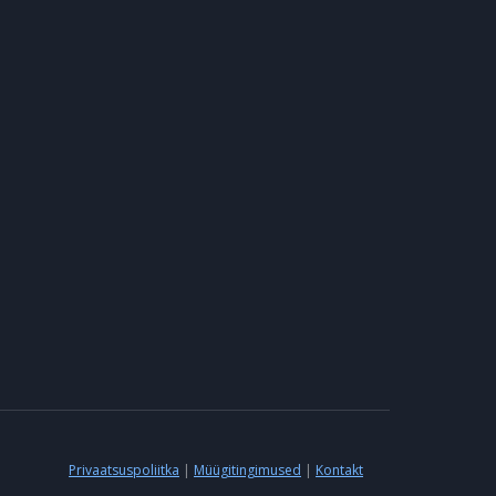
Privaatsuspoliitka
|
Müügitingimused
|
Kontakt