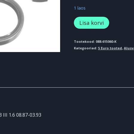
1 laos
Rattalaagri
Lisa korvi
komplekt
Esi/Tagumine
Tootekood:
088-615060-K
Kategooriad:
5 Euro tooted
,
Alus
MAZDA
323
III
1.6
08.87-
03
kogus
II 1.6 08.87-03.93