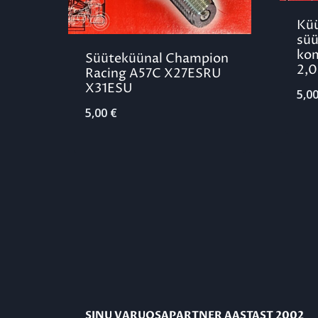
Küü
süü
kom
Süüteküünal Champion
2,0
Racing A57C X27ESRU
X31ESU
5,0
5,00
€
SINU VARUOSAPARTNER AASTAST 2002