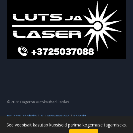
© 2026 Dageron Autokaubad Raplas
Privaatsuspoliitka
|
Müügitingimused
|
Kontakt
See veebisait kasutab küpsiseid parima kogemuse tagamiseks.