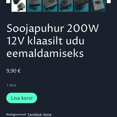
Soojapuhur 200W
12V klaasilt udu
eemaldamiseks
9,90
€
1 laos
Soojapuhur
Lisa korvi
200W
12V
Kategooriad:
Tarvikud
,
Varia