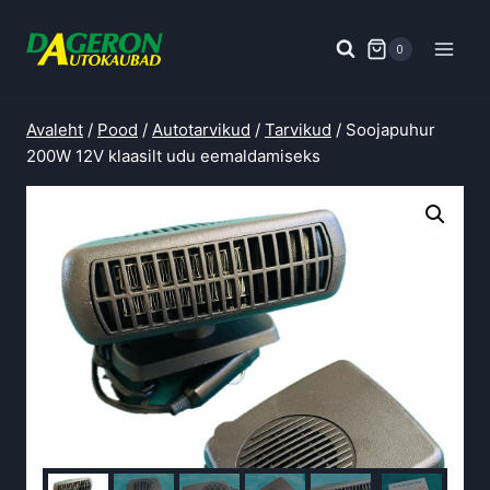
Skip
to
0
content
Avaleht
/
Pood
/
Autotarvikud
/
Tarvikud
/
Soojapuhur
200W 12V klaasilt udu eemaldamiseks