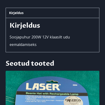
klaasilt
udu
Kirjeldus
eemaldamiseks
Kirjeldus
kogus
Soojapuhur 200W 12V klaasilt udu
eemaldamiseks
Seotud tooted