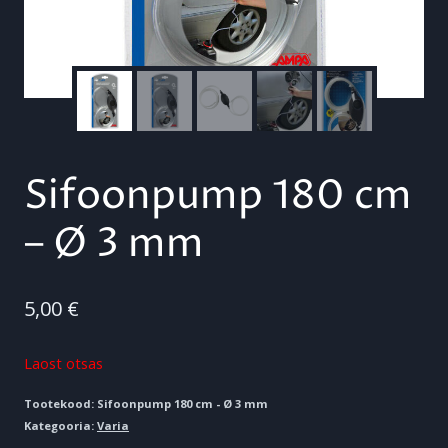
Sifoonpump 180 cm
– Ø 3 mm
5,00
€
Laost otsas
Tootekood:
Sifoonpump 180 cm - Ø 3 mm
Kategooria:
Varia