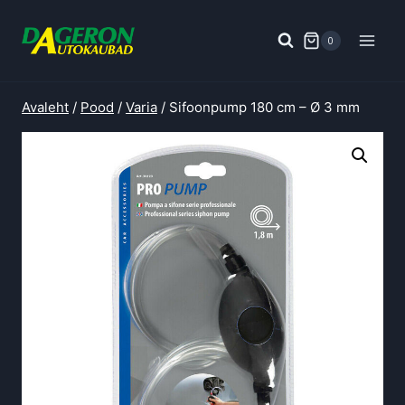
Skip
to
0
content
Avaleht
/
Pood
/
Varia
/
Sifoonpump 180 cm – Ø 3 mm