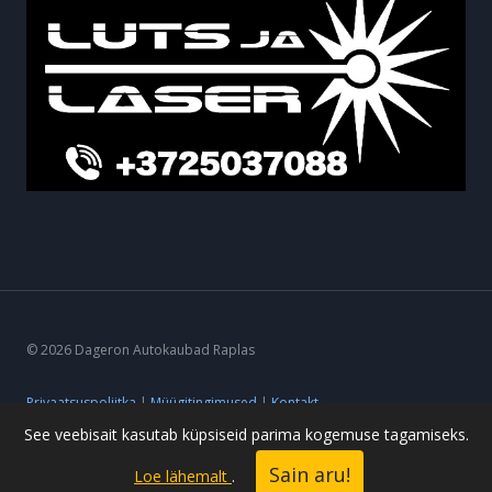
© 2026 Dageron Autokaubad Raplas
Privaatsuspoliitka
|
Müügitingimused
|
Kontakt
See veebisait kasutab küpsiseid parima kogemuse tagamiseks.
Sain aru!
Loe lähemalt
.
Powered by ideearendus.ee