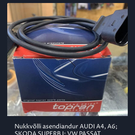
Nukkvõlli asendiandur AUDI A4, A6;
SKODA SUPERB I; VW PASSAT