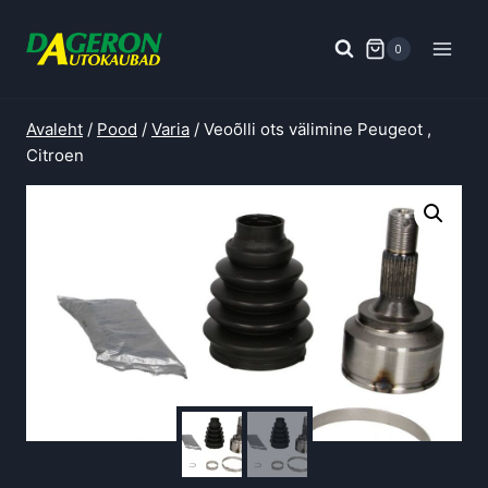
Skip
to
0
content
Avaleht
/
Pood
/
Varia
/
Veoõlli ots välimine Peugeot ,
Citroen