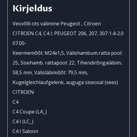
kogus
Kirjeldus
Veovõlli ots välimine Peugeot , Citroen
CITROEN C4, C4 I; PEUGEOT 206, 207, 307 1.4-2.0
07.00-
Keermemõõt: M24x1,5, Välishambum.ratta pool:
25, Sisehamb. rattapool: 22, Tihendirõngaläbim.:
58,5 mm, Välisläbimõõt: 79,5 mm,
Kugelgleichlaufgelenk, auguga siseosal (sees)
CITROEN
C4
C4 Coupe (LA_)
C4 I (LC_)
C4 I Saloon