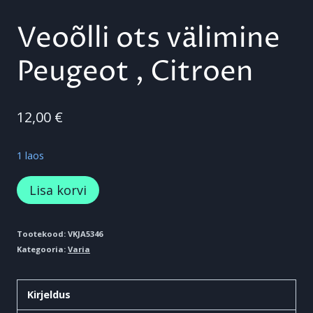
Veoõlli ots välimine
Peugeot , Citroen
12,00
€
1 laos
Veoõlli
Lisa korvi
ots
välimine
Tootekood:
VKJA5346
Kategooria:
Varia
Peugeot
,
Kirjeldus
Citroen