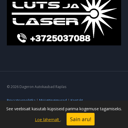
© 2026 Dageron Autokaubad Raplas
Privaatsuspoliitka
|
Müügitingimused
|
Kontakt
See veebisait kasutab küpsiseid parima kogemuse tagamiseks.
Sain aru!
Loe lähemalt
.
Powered by ideearendus.ee