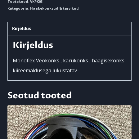
Tootekood:
VKPK03
Kategooria:
Haakekonksud & tarvikud
Kirjeldus
Kirjeldus
Monoflex Veokonks , kärukonks , haagisekonks
kiireemaldusega lukustatav
Seotud tooted