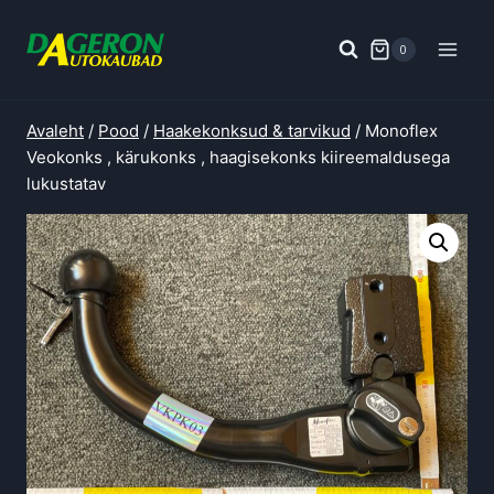
Skip
to
0
content
Avaleht
/
Pood
/
Haakekonksud & tarvikud
/
Monoflex
Veokonks , kärukonks , haagisekonks kiireemaldusega
lukustatav