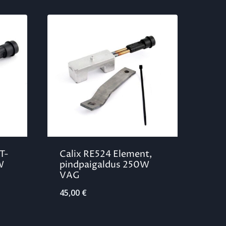
T-
Calix RE524 Element,
W
pindpaigaldus 250W
VAG
45,00
€