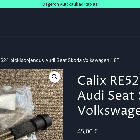
Dageron Autokaubad Raplas
E524 plokisoojendus Audi Seat Skoda Volkswagen 1,8T
Calix RE5
Audi Seat
Volkswage
45,00
€