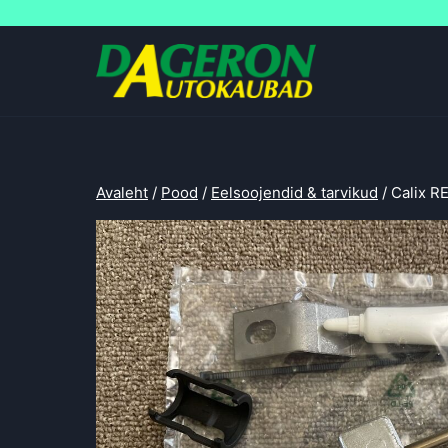
Skip
to
content
Avaleht
/
Pood
/
Eelsoojendid & tarvikud
/
Calix R