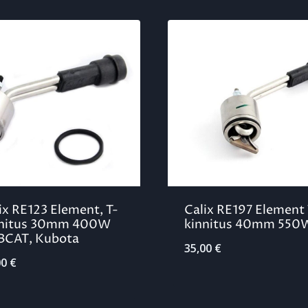
ix RE123 Element, T-
Calix RE197 Element 
nnitus 30mm 400W
kinnitus 40mm 550
BCAT, Kubota
35,00
€
00
€