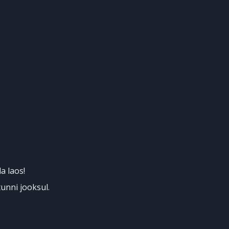
a laos!
unni jooksul.