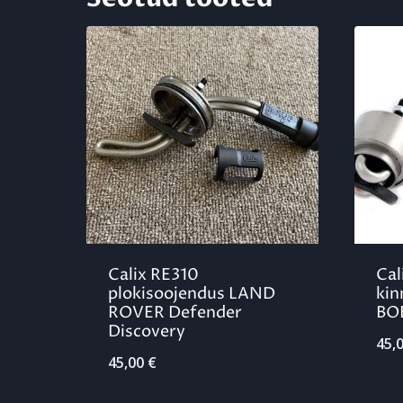
Calix RE310
Cal
plokisoojendus LAND
ki
ROVER Defender
BO
Discovery
45,
45,00
€