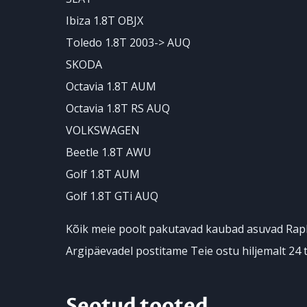
Ibiza 1.8T OBJX
Toledo 1.8T 2003-> AUQ
SKODA
Octavia 1.8T AUM
Octavia 1.8T RS AUQ
VOLKSWAGEN
Beetle 1.8T AWU
Golf 1.8T AUM
Golf 1.8T GTi AUQ
Kõik meie poolt pakutavad kaubad asuvad Rapl
Argipäevadel postitame Teie ostu hiljemalt 24 t
Seotud tooted