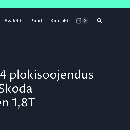
Avaleht
Pood
Kontakt
0
24 plokisoojendus
 Skoda
n 1,8T