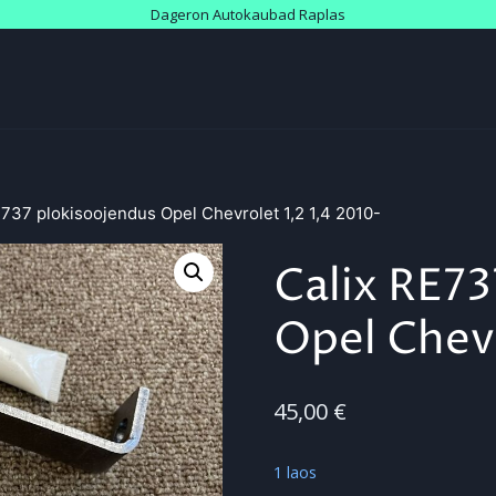
Dageron Autokaubad Raplas
E737 plokisoojendus Opel Chevrolet 1,2 1,4 2010-
Calix RE73
Opel Chevr
45,00
€
1 laos