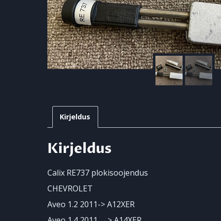
Kirjeldus
Kirjeldus
Calix RE737 plokisoojendus
CHEVROLET
Aveo 1.2 2011-> A12XER
Aveo 1.4 2011 →> A14XER