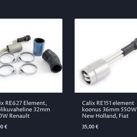
ix RE627 Element,
Calix RE151 element
likuvaheline 32mm
koonus 36mm 550W
0W Renault
New Holland, Fiat
00
€
35,00
€