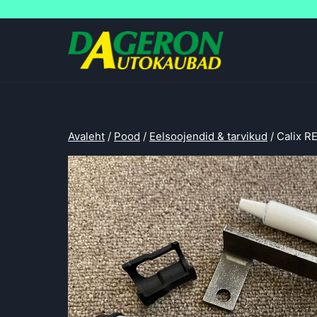
Skip
to
content
Avaleht
/
Pood
/
Eelsoojendid & tarvikud
/
Calix R