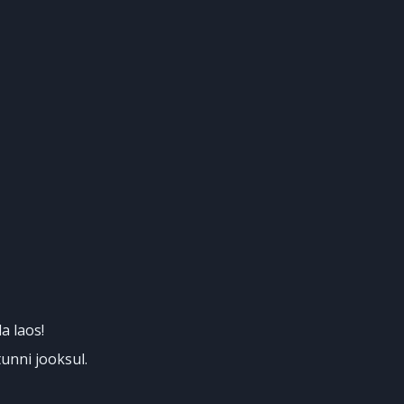
a laos!
unni jooksul.