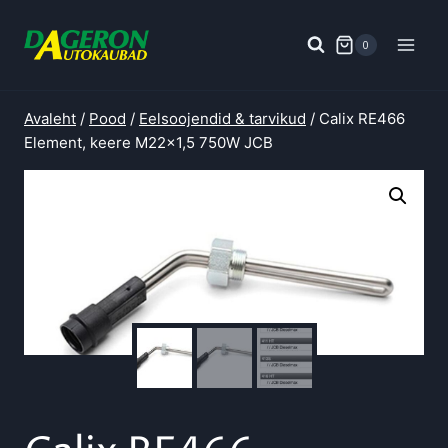
Skip
to
0
content
Avaleht
/
Pood
/
Eelsoojendid & tarvikud
/
Calix RE466
Element, keere M22x1,5 750W JCB