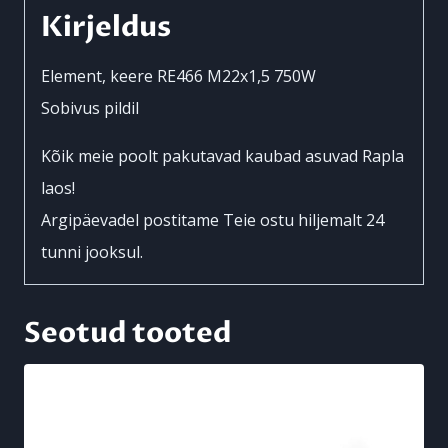
JCB
Kirjeldus
kogus
Element, keere RE466 M22x1,5 750W
Sobivus pildil
Kõik meie poolt pakutavad kaubad asuvad Rapla
laos!
Argipäevadel postitame Teie ostu hiljemalt 24
tunni jooksul.
Seotud tooted