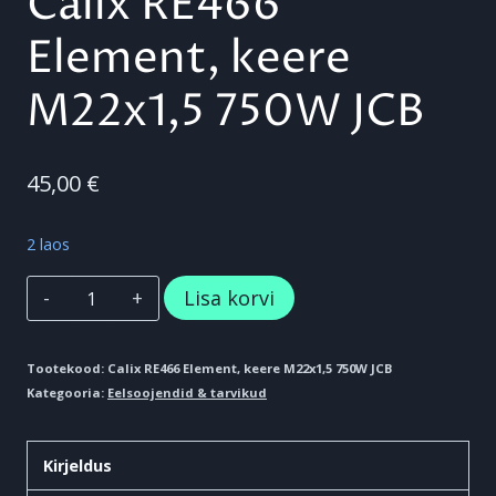
Calix RE466
Element, keere
M22x1,5 750W JCB
45,00
€
2 laos
Calix
Lisa korvi
RE466
Element,
Tootekood:
Calix RE466 Element, keere M22x1,5 750W JCB
Kategooria:
Eelsoojendid & tarvikud
keere
M22x1,5
Kirjeldus
750W