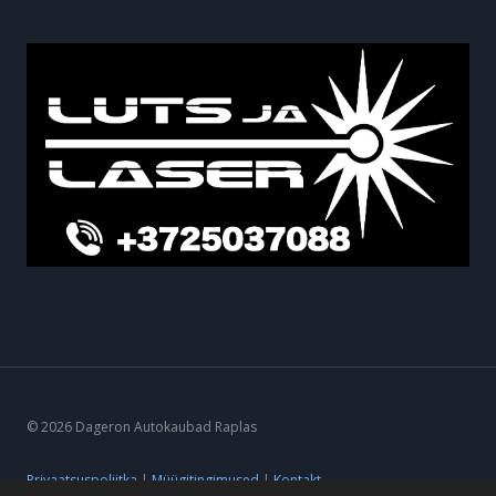
© 2026 Dageron Autokaubad Raplas
Privaatsuspoliitka
|
Müügitingimused
|
Kontakt