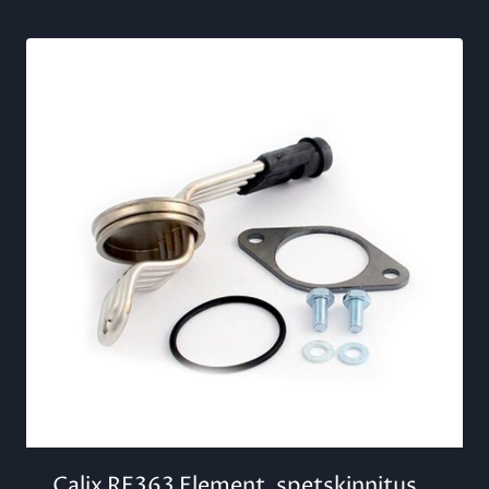
Calix RE363 Element, spetskinnitus