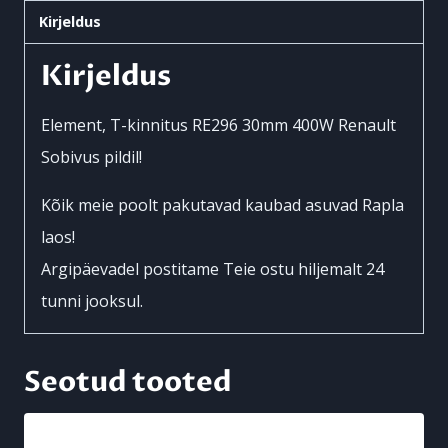
Kirjeldus
30mm
400W
Kirjeldus
Renault
kogus
Element, T-kinnitus RE296 30mm 400W Renault
Sobivus pildil!
Kõik meie poolt pakutavad kaubad asuvad Rapla
laos!
Argipäevadel postitame Teie ostu hiljemalt 24
tunni jooksul.
Seotud tooted