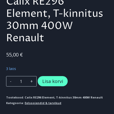
Calix RE296
Element, T-kinnitus
30mm 400W
Renault
55,00
€
3 laos
Calix
Lisa korvi
RE296
Element,
Tootekood:
Calix RE296 Element, T-kinnitus 30mm 400W Renault
Kategooria:
Eelsoojendid & tarvikud
T-
kinnitus