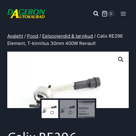
Skip
to
0
content
Avaleht
/
Pood
/
Eelsoojendid & tarvikud
/
Calix RE296
Element, T-kinnitus 30mm 400W Renault