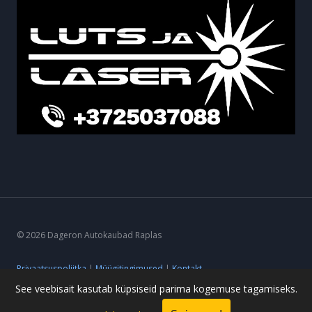
© 2026 Dageron Autokaubad Raplas
Privaatsuspoliitka
|
Müügitingimused
|
Kontakt
See veebisait kasutab küpsiseid parima kogemuse tagamiseks.