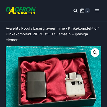
Skip
to
0
content
Avaleht
/
Pood
/
Lasergraveerimine
/
Kinkekomplektid
/
Kinkekomplekt. ZIPPO stiilis tulemasin + gaasiga
element