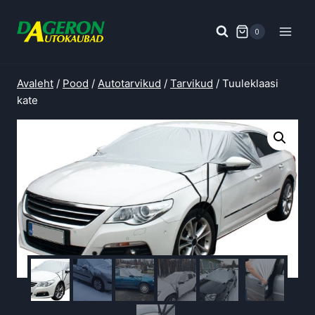
Skip
to
0
content
Avaleht
/
Pood
/
Autotarvikud
/
Tarvikud
/
Tuuleklaasi
kate