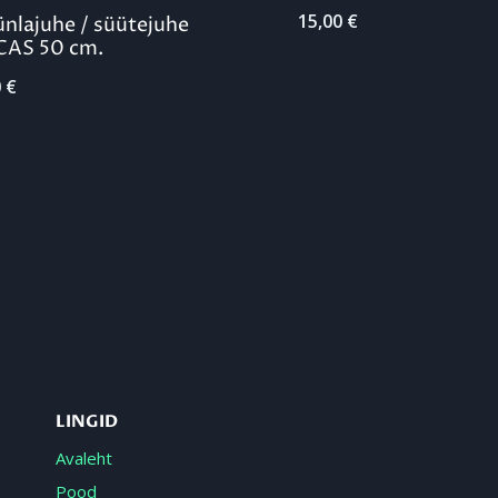
15,00
€
nlajuhe / süütejuhe
CAS 50 cm.
0
€
LINGID
Avaleht
Pood