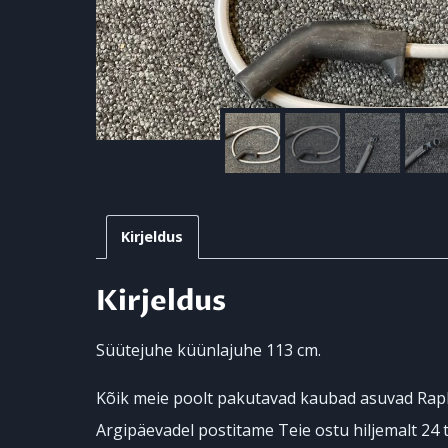
Kirjeldus
Kirjeldus
Süütejuhe küünlajuhe 113 cm.
Kõik meie poolt pakutavad kaubad asuvad Rapl
Argipäevadel postitame Teie ostu hiljemalt 24 t