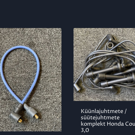
Küünlajuhtmete /
süütejuhtmete
komplekt Honda Co
3,0