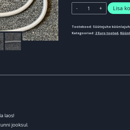
Süütejuhe
Lisa ko
küünlajuhe
113
Tootekood:
Süütejuhe küünlajuh
Kategooriad:
2 Euro tooted
,
Küün
cm.
kogus
a laos!
unni jooksul.