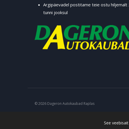
Argipäevadel postitame teie ostu hiljemalt
tunni jooksul
© 2026 Dageron Autokaubad Raplas
See veebisai