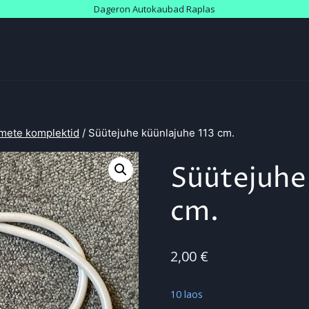
Dageron Autokaubad Raplas
mete komplektid
/
Süütejuhe küünlajuhe 113 cm.
Süütejuhe
cm.
2,00
€
10 laos