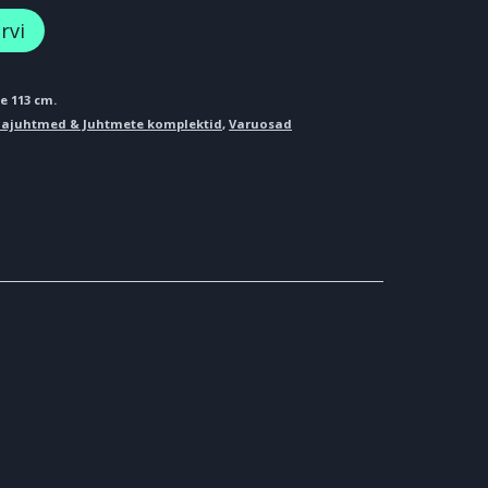
rvi
e 113 cm.
lajuhtmed & Juhtmete komplektid
,
Varuosad