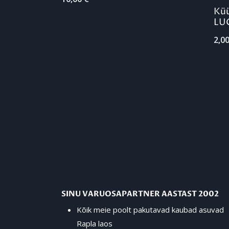
Küü
LU
2,0
SINU VARUOSAPARTNER AASTAST 2002
Kõik meie poolt pakutavad kaubad asuvad
Rapla laos