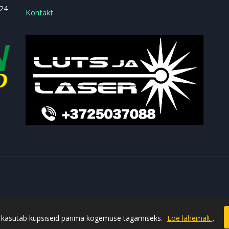
 24
Kontakt
t kasutab küpsiseid parima kogemuse tagamiseks.
Loe lähemalt
.
Powered by ideearendus.ee