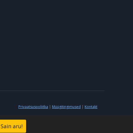
Privaatsuspoliitka
|
Müügitingimused
|
Kontakt
Sain aru!