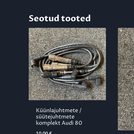
Seotud tooted
Küünlajuhtmete /
süütejuhtmete
komplekt Audi 80
10,00
€