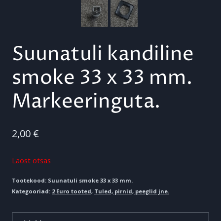
Suunatuli kandiline
smoke 33 x 33 mm.
Markeeringuta.
2,00
€
Laost otsas
Tootekood:
Suunatuli smoke 33 x 33 mm.
Kategooriad:
2 Euro tooted
,
Tuled, pirnid, peeglid jne.