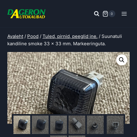
Skip
to
0
content
Avaleht
/
Pood
/
Tuled, pirnid, peeglid jne.
/
Suunatuli
kandiline smoke 33 x 33 mm. Markeeringuta.