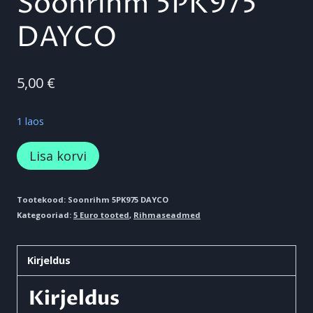
Soonrihm 5PK975
DAYCO
5,00
€
1 laos
Soonrihm
Lisa korvi
5PK975
DAYCO
Tootekood:
Soonrihm 5PK975 DAYCO
Kategooriad:
5 Euro tooted
,
Rihmaseadmed
kogus
Kirjeldus
Kirjeldus