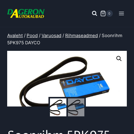
Skip
to
0
content
Avaleht
/
Pood
/
Varuosad
/
Rihmaseadmed
/
Soonrihm
5PK975 DAYCO