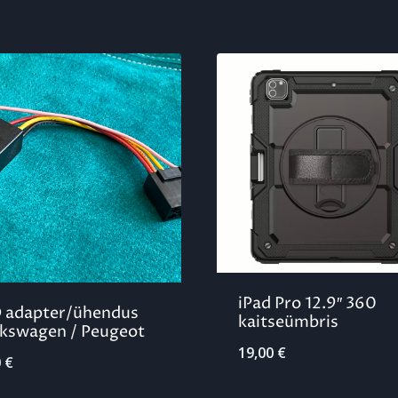
iPad Pro 12.9″ 360
 adapter/ühendus
kaitseümbris
kswagen / Peugeot
19,00
€
0
€