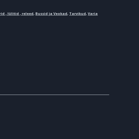
d , lülitid , releed
,
Bussid ja Veokad
,
Tarvikud
,
Varia