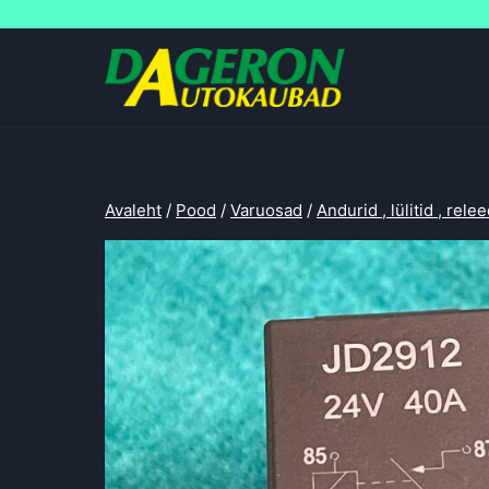
Skip
to
content
Avaleht
/
Pood
/
Varuosad
/
Andurid , lülitid , rele