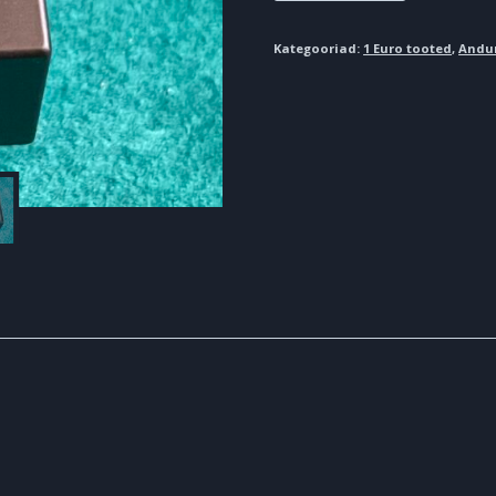
24V
40A
Kategooriad:
1 Euro tooted
,
Anduri
kogus