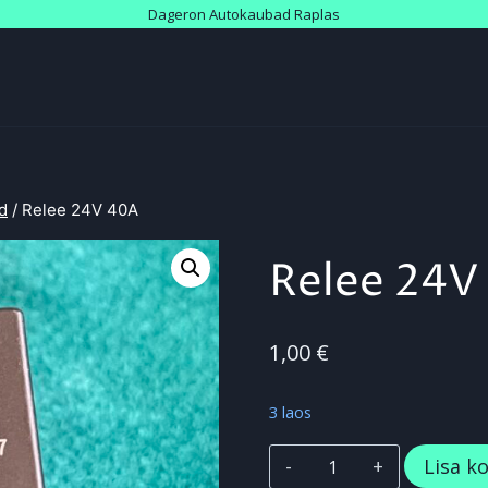
Dageron Autokaubad Raplas
ed
/
Relee 24V 40A
Relee 24V
1,00
€
3 laos
Relee
Lisa ko