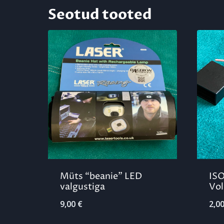
Seotud tooted
Müts “beanie” LED
ISO
valgustiga
Vol
9,00
€
2,0