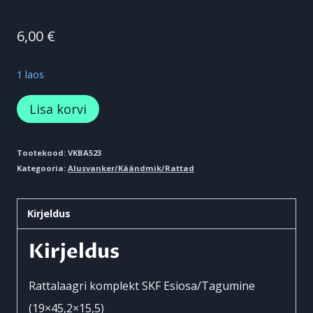
6,00
€
1 laos
Rattalaagri
Lisa korvi
komplekt
Esi
Tootekood:
VKBA523
Kategooria:
Alusvanker/Käändmik/Rattad
/
Taga
Kirjeldus
Ford
Escort.
Kirjeldus
Transit
65-
Rattalaagri komplekt SKF Esiosa/Tagumine
00
(19×45,2×15,5)