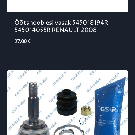
Õõtshoob esi vasak 545018194R
545014055R RENAULT 2008-
27,00
€