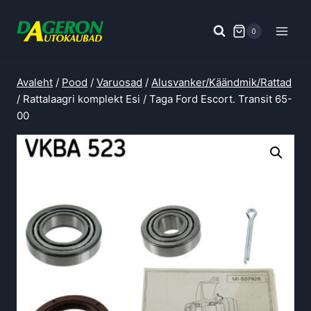
Skip
to
0
content
Avaleht
/
Pood
/
Varuosad
/
Alusvanker/Käändmik/Rattad
/
Rattalaagri komplekt Esi / Taga Ford Escort. Transit 65-
00