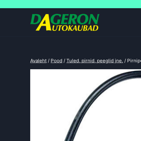
Skip
to
content
Avaleht
/
Pood
/
Tuled, pirnid, peeglid jne.
/
Pirni