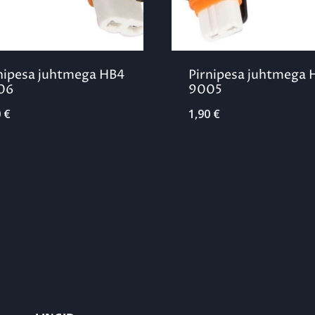
nipesa juhtmega HB4
Pirnipesa juhtmega 
06
9005
0
€
1,90
€