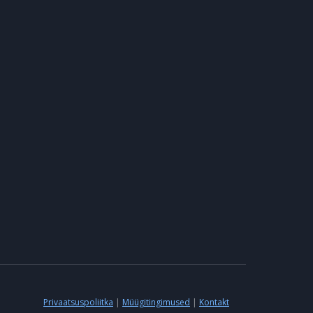
Privaatsuspoliitka
|
Müügitingimused
|
Kontakt