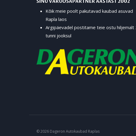
SINU VARUOSAPARTNER AASTAST 2002
Kõik meie poolt pakutavad kaubad asuvad
Rapla laos
Argipäevadel postitame teie ostu hiljemalt
tunni jooksul
© 2026 Dageron Autokaubad Raplas