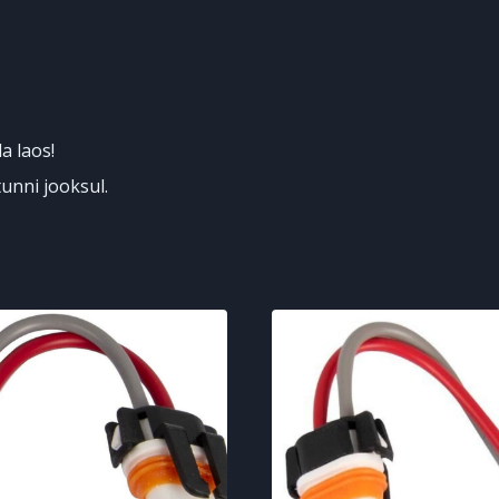
a laos!
unni jooksul.