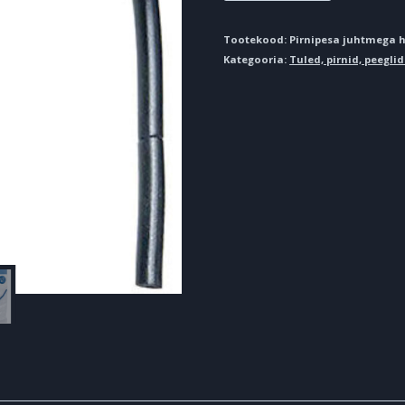
juhtmega
H1
Tootekood:
Pirnipesa juhtmega 
Kategooria:
Tuled, pirnid, peeglid
kogus