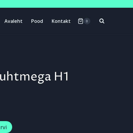
Avaleht
Pood
Kontakt
0
 juhtmega H1
rvi