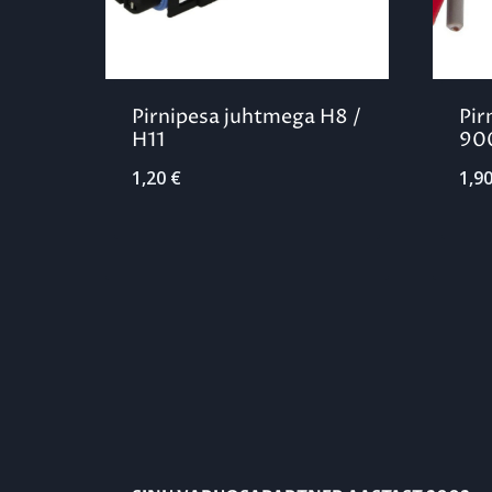
Pirnipesa juhtmega H8 /
Pir
H11
90
1,20
€
1,9