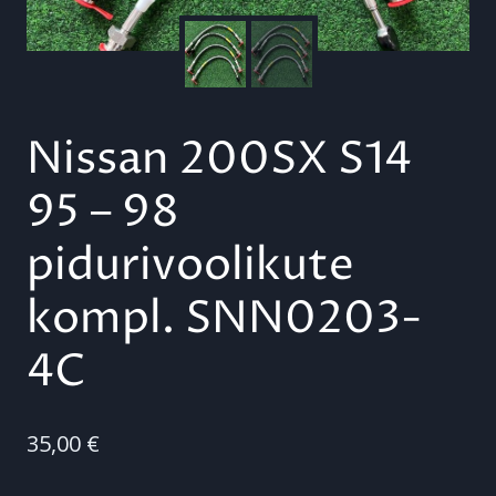
Nissan 200SX S14
95 – 98
pidurivoolikute
kompl. SNN0203-
4C
35,00
€