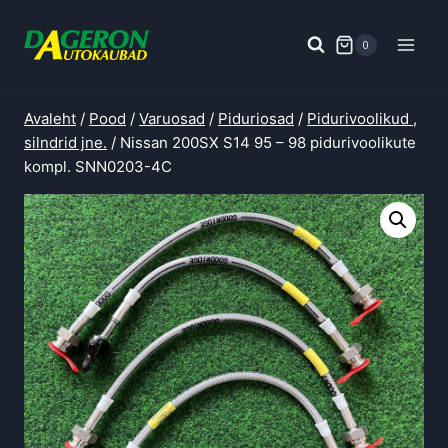
Skip
to
0
content
Avaleht
/
Pood
/
Varuosad
/
Piduriosad
/
Pidurivoolikud ,
silndrid jne.
/
Nissan 200SX S14 95 – 98 pidurivoolikute
kompl. SNN0203-4C