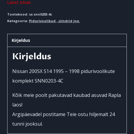
Laost otsas
Tootekood:
sx snn0203-4c
Kategooria:
Pidurivoolikud , silndrid jne.
Kirjeldus
Kirjeldus
Nissan 200SX S14 1995 – 1998 pidurivoolikute
komplekt SNN0203-4C
Kõik meie poolt pakutavad kaubad asuvad Rapla
laos!
Argipäevadel postitame Teie ostu hiljemalt 24
tunni jooksul.