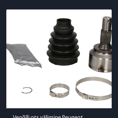
Veoõlli ots välimine Peugeot ,