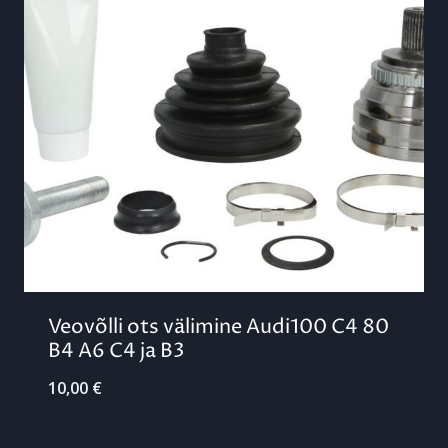
Veovõlli ots välimine Audi100 C4 80
B4 A6 C4 ja B3
10,00
€