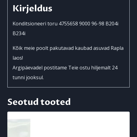
B204i
Kirjeldus
B234i
kogus
Konditsioneeri toru 4755658 9000 96-98 B204i
B234i
Kõik meie poolt pakutavad kaubad asuvad Rapla
laos!
Argipäevadel postitame Teie ostu hiljemalt 24
tunni jooksul.
Seotud tooted