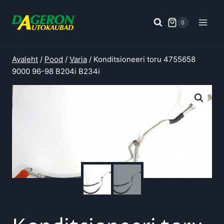
Skip
to
0
content
Avaleht
/
Pood
/
Varia
/
Konditsioneeri toru 4755658
9000 96-98 B204i B234i