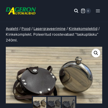
Skip
to
0
content
Avaleht
/
Pood
/
Lasergraveerimine
/
Kinkekomplektid
/
Kinkekomplekt. Poleeritud roostevabast “taskupläsku”
240ml.