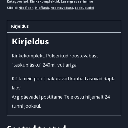
Kategooriad:
Kinkekomplektid
,
Lasergraveerimine
Sildid:
Hip flask
,
hipflask
,
roostevabast
,
taskupudel
Kirjeldus
Kirjeldus
Kinkekomplekt. Poleeritud roostevabast
“taskupläsku” 240ml. vutlariga.
Kõik meie poolt pakutavad kaubad asuvad Rapla
laos!
Argipäevadel postitame Teie ostu hiljemalt 24
tunni jooksul.