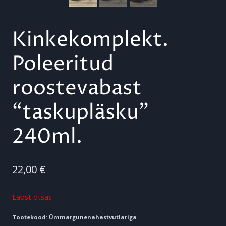
Kinkekomplekt.
Poleeritud
roostevabast
“taskupläsku”
240ml.
22,00
€
Laost otsas
Tootekood:
Ümmargunenahastvutlariga