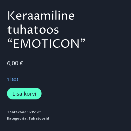
Keraamiline
tuhatoos
“EMOTICON”
6,00
€
1 laos
Keraamiline
Lisa korvi
tuhatoos
"EMOTICON"
Tootekood:
6-1517/1
Kategooria:
Tuhatoosid
kogus