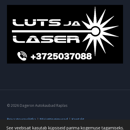
© 2026 Dageron Autokaubad Raplas
Privaatsuspoliitka
|
Müügitingimused
|
Kontakt
See veebisait kasutab küpsiseid parima kogemuse tagamiseks.