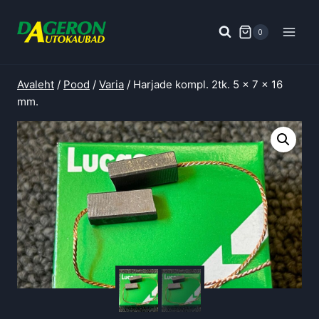
Skip
to
0
content
Avaleht
/
Pood
/
Varia
/
Harjade kompl. 2tk. 5 x 7 x 16
mm.