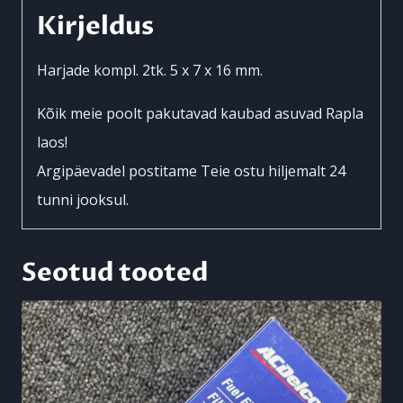
x
Kirjeldus
16
mm.
Harjade kompl. 2tk. 5 x 7 x 16 mm.
kogus
Kõik meie poolt pakutavad kaubad asuvad Rapla
laos!
Argipäevadel postitame Teie ostu hiljemalt 24
tunni jooksul.
Seotud tooted