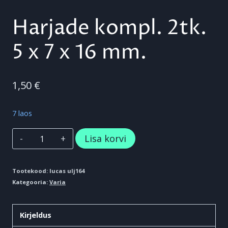
Harjade kompl. 2tk.
5 x 7 x 16 mm.
1,50
€
7 laos
Harjade
Lisa korvi
kompl.
2tk.
Tootekood:
lucas ulj164
Kategooria:
Varia
5
x
Kirjeldus
7