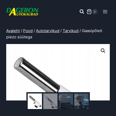
Skip
to
0
content
Avaleht
/
Pood
/
Autotarvikud
/
Tarvikud
/
Gaasipõleti
piezo süütega