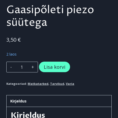
Gaasipõleti piezo
süütega
3,50
€
2 laos
Gaasipõleti
Lisa korvi
piezo
süütega
Kategooriad:
Matkatarbed
,
Tarvikud
,
Varia
kogus
Kirjeldus
Kirjeldus