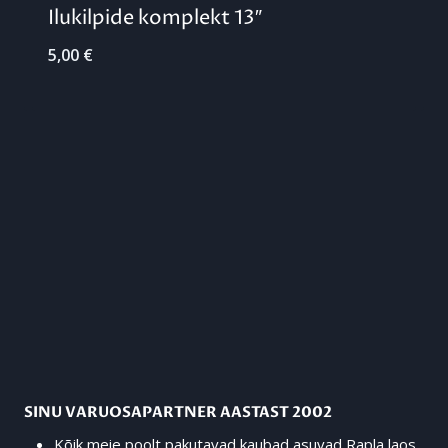
Ilukilpide komplekt 13″
5,00
€
SINU VARUOSAPARTNER AASTAST 2002
Kõik meie poolt pakutavad kaubad asuvad Rapla laos