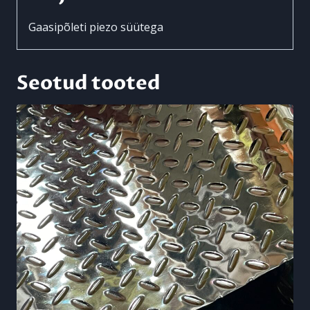
Gaasipõleti piezo süütega
Seotud tooted