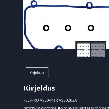
Kirjeldus
Kirjeldus
FEL-PRO VS50441R VS50202A
https://www.rockauto.com/en/partsearch/?pa