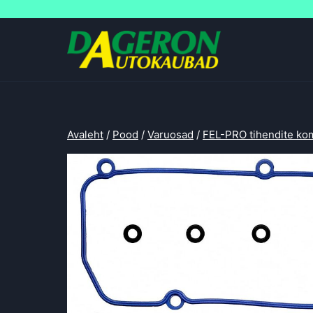
Skip
to
content
Avaleht
/
Pood
/
Varuosad
/
FEL-PRO tihendite ko