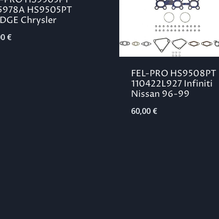
5978A HS9505PT
DGE Chrysler
00
€
FEL-PRO HS9508PT
110422L927 Infiniti
Nissan 96-99
60,00
€