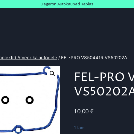
Dageron Autokaubad Raplas
mplektid Ameerika autodele
/
FEL-PRO VS50441R VS50202A
FEL-PRO 
VS50202
10,00
€
1 laos