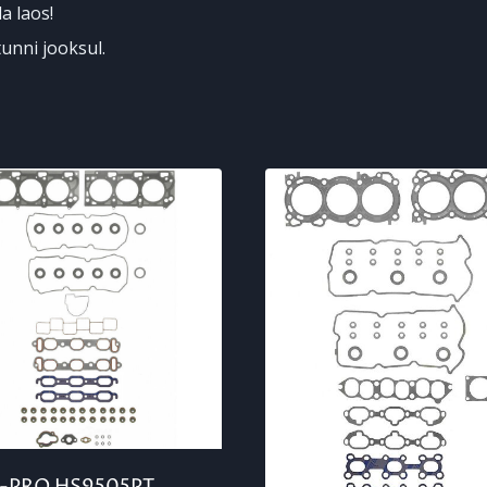
a laos!
unni jooksul.
L-PRO HS9505PT