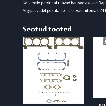
Kõik meie poolt pakutavad kaubad asuvad Rapl
Argipäevadel postitame Teie ostu hiljemalt 24 t
Seotud tooted
FE