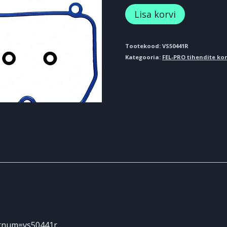
FEL-
Lisa korvi
PRO
VS50441R
Tootekood:
VS50441R
Kategooria:
FEL-PRO tihendite k
VS50202A
kogus
rtnum=vs50441r