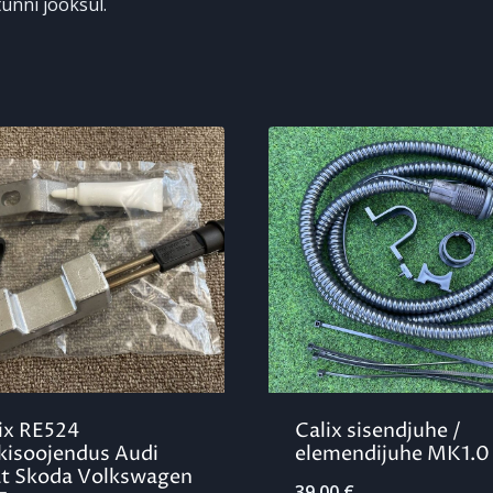
unni jooksul.
ix RE524
Calix sisendjuhe /
kisoojendus Audi
elemendijuhe MK1.0
t Skoda Volkswagen
39,00
€