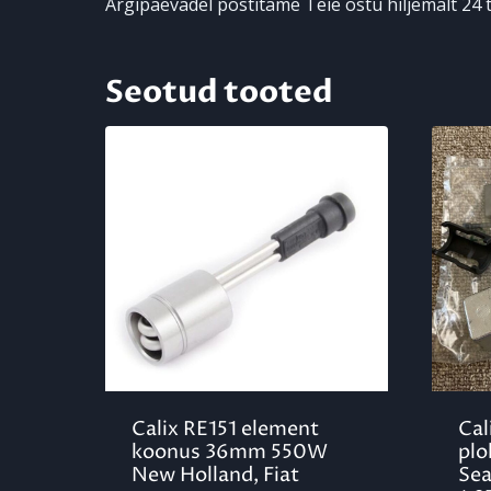
Argipäevadel postitame Teie ostu hiljemalt 24 t
Seotud tooted
Calix RE151 element
Cal
koonus 36mm 550W
plo
New Holland, Fiat
Sea