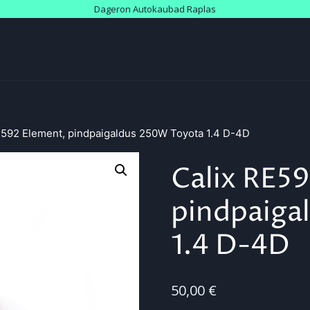
Dageron Autokaubad Raplas
E592 Element, pindpaigaldus 250W Toyota 1.4 D-4D
Calix RE5
pindpaiga
1.4 D-4D
50,00
€