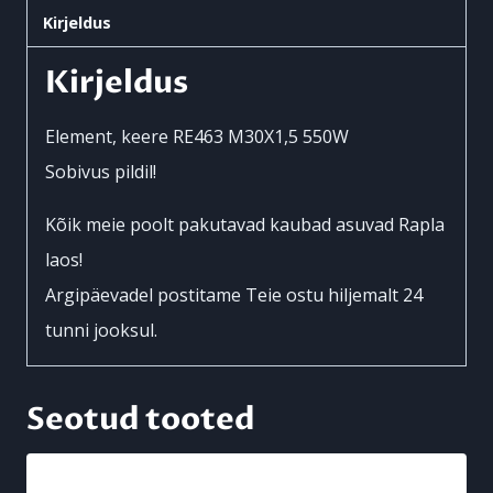
Kirjeldus
550W
Land
Kirjeldus
Rover
V8
Element, keere RE463 M30X1,5 550W
kogus
Sobivus pildil!
Kõik meie poolt pakutavad kaubad asuvad Rapla
laos!
Argipäevadel postitame Teie ostu hiljemalt 24
tunni jooksul.
Seotud tooted