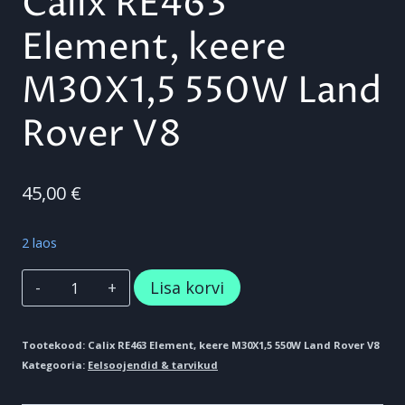
Calix RE463
Element, keere
M30X1,5 550W Land
Rover V8
45,00
€
2 laos
Calix
Lisa korvi
RE463
Element,
Tootekood:
Calix RE463 Element, keere M30X1,5 550W Land Rover V8
Kategooria:
Eelsoojendid & tarvikud
keere
M30X1,5