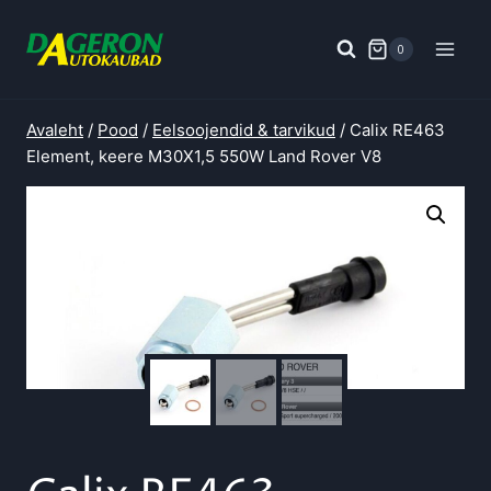
Skip
to
0
content
Avaleht
/
Pood
/
Eelsoojendid & tarvikud
/
Calix RE463
Element, keere M30X1,5 550W Land Rover V8