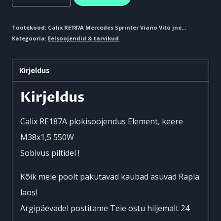
RE187A
Mercedes
Tootekood:
Calix RE187A Mercedes Sprinter Viano Vito jne...
Kategooria:
Eelsoojendid & tarvikud
Sprinter
Viano
Kirjeldus
Vito
jne...
Kirjeldus
kogus
Calix RE187A plokisoojendus Element, keere
M38x1,5 550W
Sobivus piltidel !
Kõik meie poolt pakutavad kaubad asuvad Rapla
laos!
Argipäevadel postitame Teie ostu hiljemalt 24