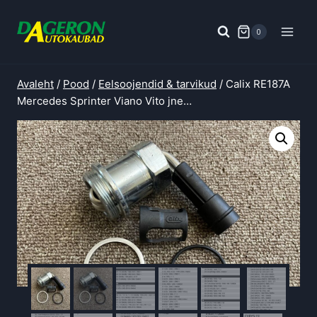
Skip
to
0
content
Avaleht
/
Pood
/
Eelsoojendid & tarvikud
/
Calix RE187A
Mercedes Sprinter Viano Vito jne…