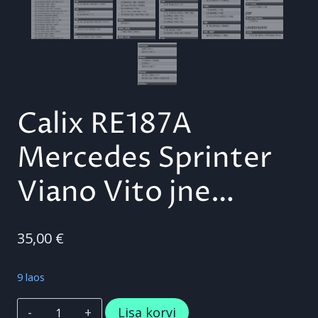
Calix RE187A
Mercedes Sprinter
Viano Vito jne…
35,00
€
9 laos
Calix
Lisa korvi