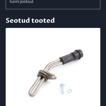
tunni jooksul.
Seotud tooted