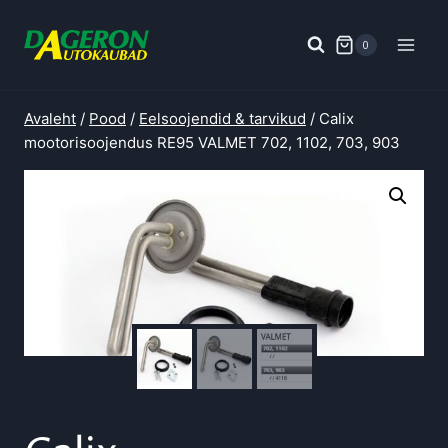
Skip
to
0
content
Avaleht
/
Pood
/
Eelsoojendid & tarvikud
/
Calix
mootorisoojendus RE95 VALMET 702, 1102, 703, 903