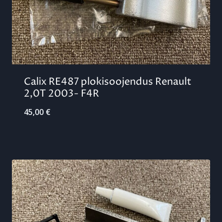
Calix RE487 plokisoojendus Renault
2,0T 2003- F4R
45,00
€