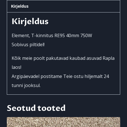
Kirjeldus
1102,
703,
Kirjeldus
903
kogus
Element, T-kinnitus RE95 40mm 750W
Sobivus piltidel!
Kõik meie poolt pakutavad kaubad asuvad Rapla
laos!
Argipäevadel postitame Teie ostu hiljemalt 24
tunni jooksul.
Seotud tooted