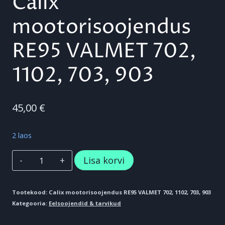
Calix
mootorisoojendus
RE95 VALMET 702,
1102, 703, 903
45,00
€
2 laos
Calix
Lisa korvi
mootorisoojendus
RE95
Tootekood:
Calix mootorisoojendus RE95 VALMET 702, 1102, 703, 903
Kategooria:
Eelsoojendid & tarvikud
VALMET
702,