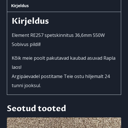
Kirjeldus
550W
VW
Kirjeldus
T4
kogus
Element RE257 spetskinnitus 36,6mm 550W
Sobivus pildil!
Kõik meie poolt pakutavad kaubad asuvad Rapla
laos!
Argipäevadel postitame Teie ostu hiljemalt 24
tunni jooksul.
Seotud tooted