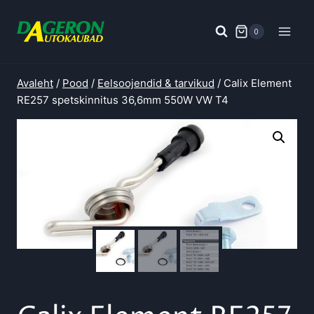
Skip
to
0
content
Avaleht
/
Pood
/
Eelsoojendid & tarvikud
/
Calix Element
RE257 spetskinnitus 36,6mm 550W VW T4