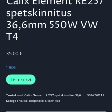
Calix Element RE257
spetskinnitus
36,6mm 550W VW
T4
35,00
€
1 laos
Calix
Lisa korvi
Element
RE257
Tootekood:
Calix Element RE257 spetskinnitus 36,6mm 550W VW T4
Kategooria:
Eelsoojendid & tarvikud
spetskinnitus
36,6mm