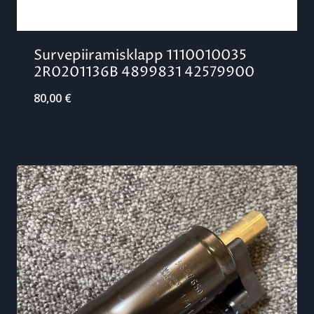
Survepiiramisklapp 1110010035
2R0201136B 4899831 42579900
80,00
€