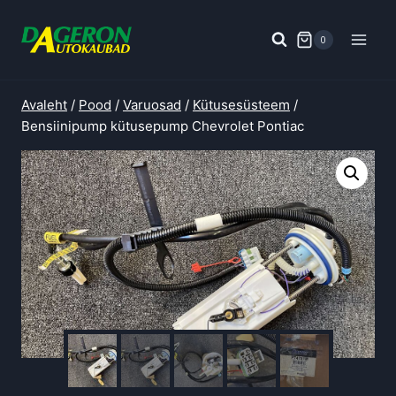
Skip
to
0
content
Avaleht
/
Pood
/
Varuosad
/
Kütusesüsteem
/
Bensiinipump kütusepump Chevrolet Pontiac