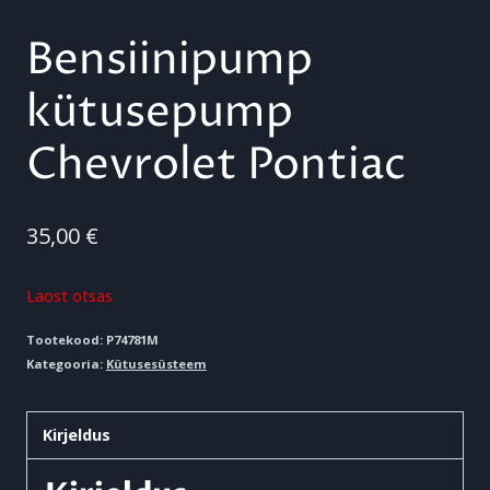
Bensiinipump
kütusepump
Chevrolet Pontiac
35,00
€
Laost otsas
Tootekood:
P74781M
Kategooria:
Kütusesüsteem
Kirjeldus