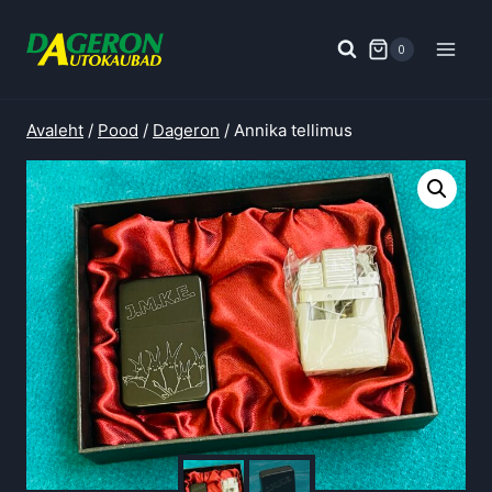
Skip
to
0
content
Avaleht
/
Pood
/
Dageron
/
Annika tellimus