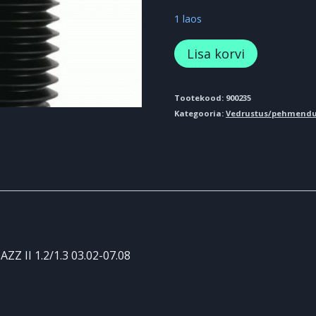
1 laos
Amortisaatori
Lisa korvi
paigaldus
komplekt
Tootekood:
900235
Kategooria:
Vedrustus/pehmend
Esi
HONDA
JAZZ
II
1.2/1.3
0
kogus
ZZ II 1.2/1.3 03.02-07.08