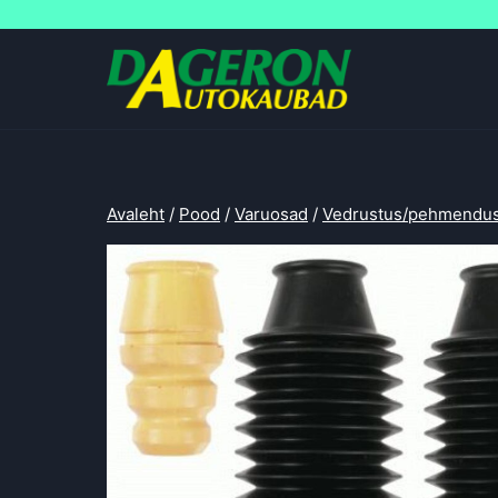
Skip
to
content
Avaleht
/
Pood
/
Varuosad
/
Vedrustus/pehmendu