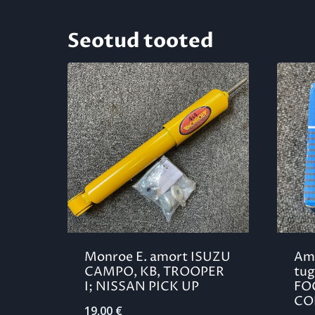
Seotud tooted
Monroe E. amort ISUZU
Amo
CAMPO, KB, TROOPER
tug
I; NISSAN PICK UP
FO
CO
19,00
€