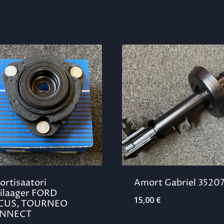
rtisaatori
Amort Gabriel 3520
ilaager FORD
15,00
€
CUS, TOURNEO
NNECT