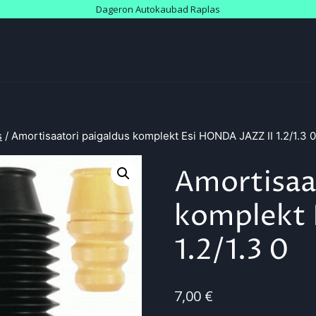
Dageron Autokaubad Raplas
s
/
Amortisaatori paigaldus komplekt Esi HONDA JAZZ II 1.2/1.3 0
Amortisaa
komplekt 
1.2/1.3 0
7,00
€