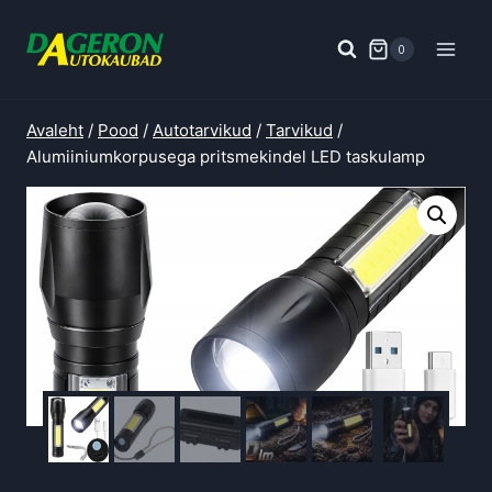
Skip
to
0
content
Avaleht
/
Pood
/
Autotarvikud
/
Tarvikud
/
Alumiiniumkorpusega pritsmekindel LED taskulamp