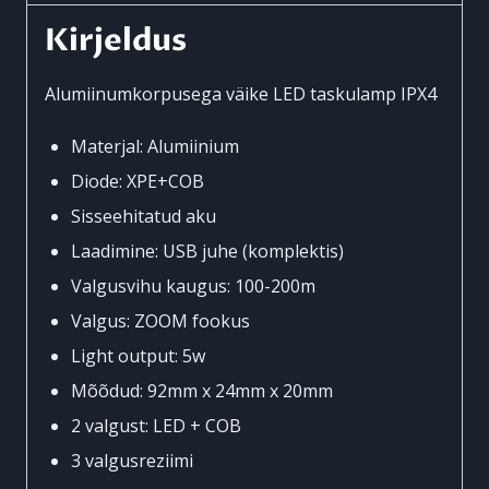
Kirjeldus
Alumiinumkorpusega väike LED taskulamp IPX4
Materjal: Alumiinium
Diode: XPE+COB
Sisseehitatud aku
Laadimine: USB juhe (komplektis)
Valgusvihu kaugus: 100-200m
Valgus: ZOOM fookus
Light output: 5w
Mõõdud: 92mm x 24mm x 20mm
2 valgust: LED + COB
3 valgusreziimi