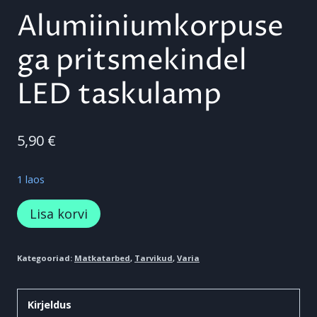
Alumiiniumkorpuse
ga pritsmekindel
LED taskulamp
5,90
€
1 laos
Alumiiniumkorpusega
Lisa korvi
pritsmekindel
LED
Kategooriad:
Matkatarbed
,
Tarvikud
,
Varia
taskulamp
kogus
Kirjeldus