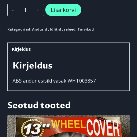
ABS
Lisa korvi
andur
esisild
Kategooriad:
Andurid , lülitid , releed
,
Tarvikud
vasak
Audi,
Kirjeldus
Seat,
Kirjeldus
VW
kogus
ABS andur esisild vasak WHT003857
Seotud tooted