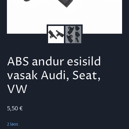
ABS andur esisild
vasak Audi, Seat,
VW
5,50
€
2 laos