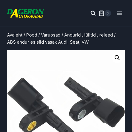
Skip
to
0
content
Avaleht
/
Pood
/
Varuosad
/
Andurid , lülitid , releed
/
ABS andur esisild vasak Audi, Seat, VW