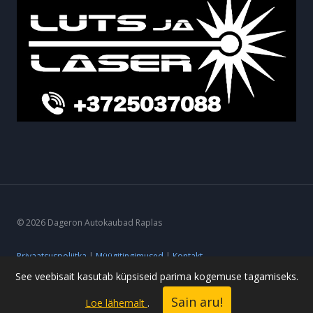
© 2026 Dageron Autokaubad Raplas
Privaatsuspoliitka
|
Müügitingimused
|
Kontakt
See veebisait kasutab küpsiseid parima kogemuse tagamiseks.
Sain aru!
Loe lähemalt
.
Powered by ideearendus.ee