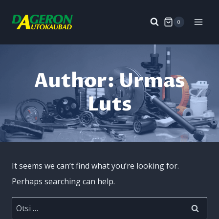
Skip
to
0
content
Author: Urmas
Luts
It seems we can’t find what you’re looking for.
Perhaps searching can help.
Otsi: